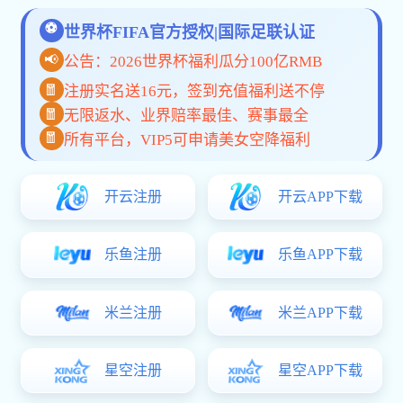
米兰体育 · 值得信赖的体育数据平台
米兰体育 专注于构建一个以赛事内容、数据服务与智能分析
为核心的数字生态平台，聚焦全球体育用户的实时信息与多